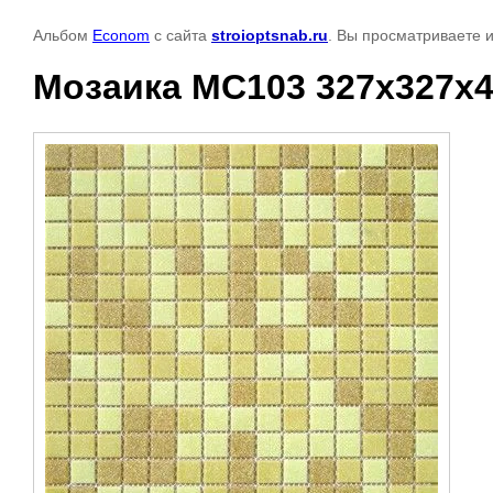
Альбом
Econom
с сайта
stroioptsnab.ru
. Вы просматриваете 
Мозаика MC103 327х327х