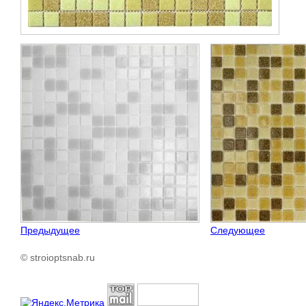
Предыдущее
Следующее
© stroioptsnab.ru