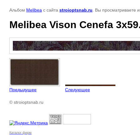
Альбом
Melibea
с сайта
stroioptsnab.ru
. Вы просматриваете и
Melibea Vison Cenefa 3x59
Предыдущее
Следующее
© stroioptsnab.ru
Каталог фирм