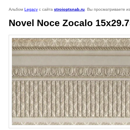
Альбом
Legacy
с сайта
stroioptsnab.ru
. Вы просматриваете и
Novel Noce Zocalo 15x29.