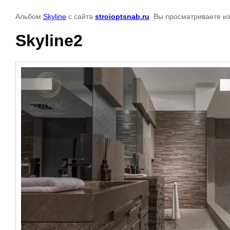
Альбом
Skyline
с сайта
stroioptsnab.ru
. Вы просматриваете и
Skyline2